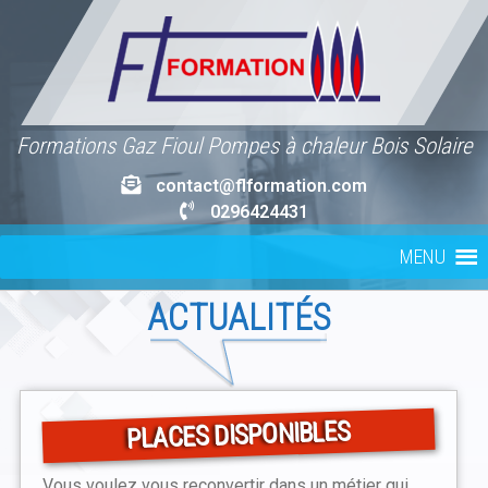
Skip
to
content
Formations Gaz Fioul Pompes à chaleur Bois Solaire
contact@flformation.com
0296424431
MENU
ACTUALITÉS
PLACES DISPONIBLES
2
Vous voulez vous reconvertir dans un métier qui