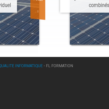
viduel
combiné
↑
QUALITE INFORMATIQUE
- FL FORMATION