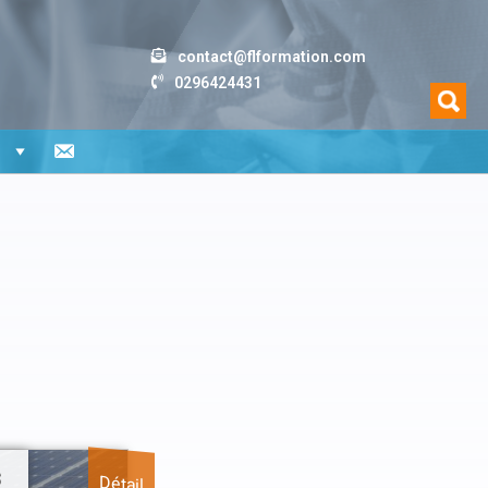
contact@flformation.com
0296424431
n
s
Détail