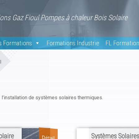
ons Gaz Fioul Pompes à chaleur Bois Solaire
s Formations
Formations Industrie
FL Formatio
l
e l’installation de systèmes solaires thermiques.
laire
Systèmes Solaire
Détail