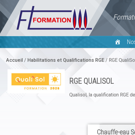
Skip
to
Formati
content
No
Accueil
/
Habilitations et Qualifications RGE
/
RGE QualiSo
RGE QUALISOL
Qualisol, la qualification RGE d
Chauffe-eau So