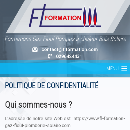
Skip
to
content
Formations Gaz Fioul Pompes à chaleur Bois Solaire
contact@flformation.com
0296424431
MENU
POLITIQUE DE CONFIDENTIALITÉ
Qui sommes-nous ?
L’adresse de notre site Web est : https://www.fl-formation-
gaz-fioul-plomberie-solaire.com