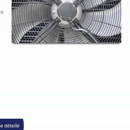
es
 détaillé