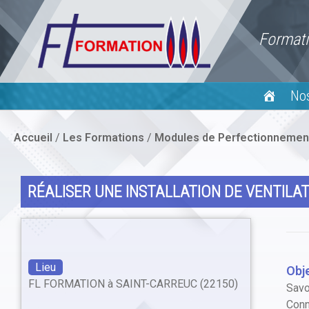
Skip
to
Formati
content
No
Accueil
/
Les Formations
/
Modules de Perfectionnemen
RÉALISER UNE INSTALLATION DE VENTILA
Lieu
Obj
FL FORMATION à SAINT-CARREUC (22150)
Savoi
Conn