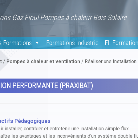
ons Gaz Fioul Pompes à chaleur Bois Solaire
s Formations
Formations Industrie
FL Formatio
t
/
Pompes à chaleur et ventilation
/
Réaliser une Installatio
TION PERFORMANTE (PRAXIBAT)
ectifs Pédagogiques
r installer, contrôler et entretenir une installation simple flux
aître les avantages et les inconvénients d'un système double fl