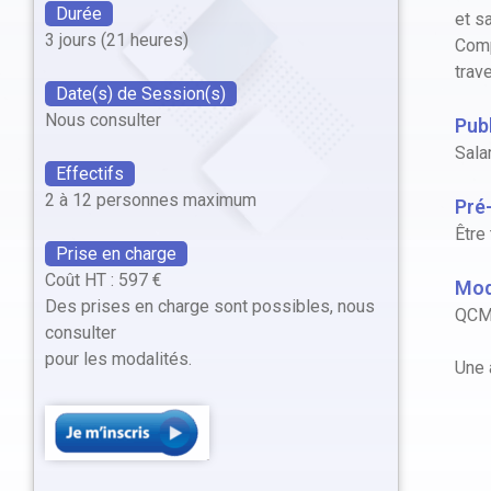
Durée
et sa
3 jours (21 heures)
Comp
trav
Date(s) de Session(s)
Nous consulter
Publ
Sala
Effectifs
2 à 12 personnes maximum
Pré
Être
Prise en charge
Coût HT : 597 €
Mod
Des prises en charge sont possibles, nous
QCM 
consulter
pour les modalités.
Une 