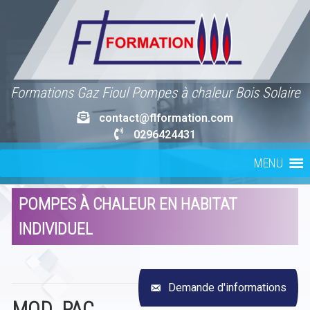
Skip
to
content
Formations Gaz Fioul Pompes à chaleur Bois Solaire
contact@flformation.com
0296424431
MENU
POMPES À CHALEUR EN HABITAT
INDIVIDUEL
Demande d'informations
MOD_PAC